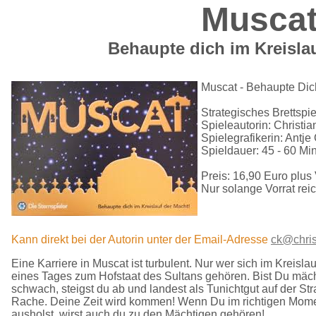
Musca
Behaupte dich im Kreisla
Muscat - Behaupte Dich
Strategisches Brettspie
Spieleautorin: Christi
Spielegrafikerin: Antje 
Spieldauer: 45 - 60 Mi
Preis: 16,90 Euro plu
Nur solange Vorrat reic
Kann direkt bei der Autorin unter der Email-Adresse
ck@chris
Eine Karriere in Muscat ist turbulent. Nur wer sich im Kreisla
eines Tages zum Hofstaat des Sultans gehören. Bist Du mächti
schwach, steigst du ab und landest als Tunichtgut auf der Str
Rache. Deine Zeit wird kommen! Wenn Du im richtigen Momen
ausholst, wirst auch du zu den Mächtigen gehören!