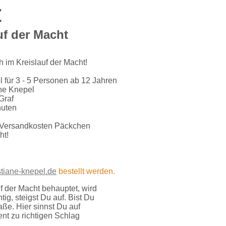
t
uf der Macht
 im Kreislauf der Macht!
l für 3 - 5 Personen ab 12 Jahren
ane Knepel
Graf
nuten
s Versandkosten Päckchen
ht!
tiane-knepel.de
bestellt werden.
uf der Macht behauptet, wird
g, steigst Du auf. Bist Du
aße. Hier sinnst Du auf
t zu richtigen Schlag